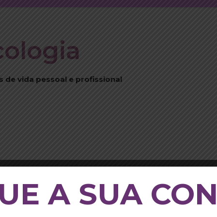
cologia
de vida pessoal e profissional
E A SUA CO