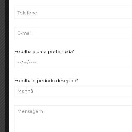
EMDR
Hipnose clínica
Brainspotting
Constelações sistémicas
Escolha a data pretendida*
Em parceria com a Dra. Sofia Andrade • 
Escolha o período desejado*
MAR
Selecione o serviço pretendido*