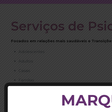
Serviços de Psi
Focados em relações mais saudáveis e Transições 
Adolescentes
Adultos
Casais
Famílias
MARQU
Especialidades:
Ansiedade