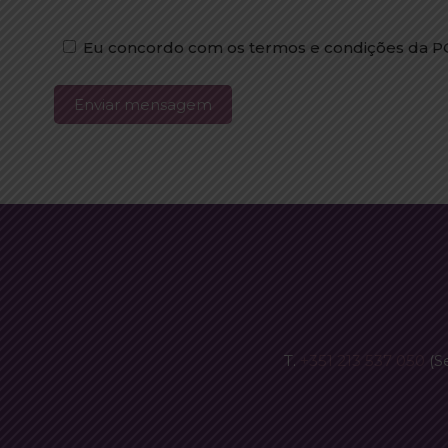
Eu concordo com os termos e condições da 
T.
+351 213 537 050
(S