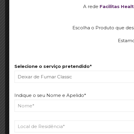
A rede
Facilitas Heal
Depressão
Sono
Escolha o Produto que dese
Luto
Estamo
Trauma
Intervenção e orientação de carreira
Selecione o serviço pretendido*
Abordagens:
Psicologia positiva,
Indique o seu Nome e Apelido*
Terapia focada nas emoções
Terapia centrada na pessoa
Terapia cognitivo comportamental
Terapia familiar e do casal