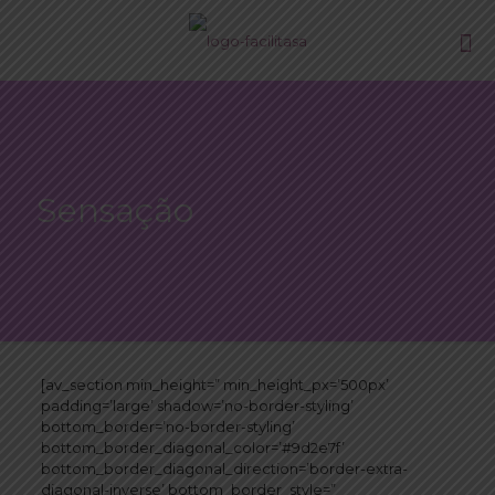
Sensação
[av_section min_height=” min_height_px=’500px’
padding=’large’ shadow=’no-border-styling’
bottom_border=’no-border-styling’
bottom_border_diagonal_color=’#9d2e7f’
bottom_border_diagonal_direction=’border-extra-
diagonal-inverse’ bottom_border_style=”