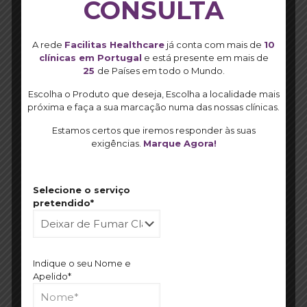
CONSULTA
position=’center’ custom_border=’av-border-thin’
custom_width=’50px’ custom_border_color=”
custom_margin_top=’30px’
custom_margin_bottom=’30px’ icon_select=’yes’
A rede
Facilitas Healthcare
já conta com mais de
10
custom_icon_color=” icon=’ue808′ font=’entypo-fontello’
clínicas em Portugal
e está presente em mais de
av_uid=’av-jkmuq7la’ custom_class=”
25
de Países em todo o Mundo.
admin_preview_bg=”]
Escolha o Produto que deseja, Escolha a localidade mais
[av_image src=’https://facilitas.pt/wp-
próxima e faça a sua marcação numa das nossas clínicas.
content/uploads/2018/12/feel-img.jpg’ attachment=’780′
Estamos certos que iremos responder às suas
attachment_size=’full’ align=’center’ styling=” hover=”
exigências.
Marque Agora!
link=” target=” caption=” font_size=” appearance=”
overlay_opacity=’0.4′ overlay_color=’#000000′
overlay_text_color=’#ffffff’ copyright=” animation=’no-
animation’ av_uid=’av-jpiiw9ts’ custom_class=”
Selecione o serviço
admin_preview_bg=”][/av_image]
pretendido*
[/av_section]
[av_section min_height=” min_height_px=’500px’
padding=’large’ shadow=’no-border-styling’
bottom_border=’no-border-styling’
Indique o seu Nome e
bottom_border_diagonal_color=’#9d2e7f’
Apelido*
bottom_border_diagonal_direction=’border-extra-
diagonal-inverse’ bottom_border_style=”