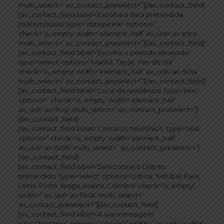
multi_select=” av_contact_preselect=”][/av_contact_field]
[av_contact_field label=’Escolha a data pretendida
(dd/mm/aaaa)’ type=’datepicker’ options=”
check=’is_empty’ width=’element_half’ av_uid=’av-b5ro’
multi_select=” av_contact_preselect=”][/av_contact_field]
[av_contact_field label=’Escolha o período desejado’
type=’select’ options=’Manhã, Tarde, Fim do dia’
check=’is_empty’ width=’element_half’ av_uid=’av-5v6a’
multi_select=” av_contact_preselect=”][/av_contact_field]
[av_contact_field label=’Local de residência’ type=’text’
options=” check=’is_empty’ width=’element_half’
av_uid=’av-7crg’ multi_select=” av_contact_preselect=”]
[/av_contact_field]
[av_contact_field label=’Contacto telefónico’ type=’text’
options=” check=’is_empty’ width=’element_half’
av_uid=’av-5q56′ multi_select=” av_contact_preselect=”]
[/av_contact_field]
[av_contact_field label=’Seleccione o Distrito
pretendido’ type=’select’ options=’Lisboa, Setúbal, Faro,
Leiria, Porto, Braga, Aveiro, Coimbra’ check=’is_empty’
width=” av_uid=’av-f5c14′ multi_select=”
av_contact_preselect=”][/av_contact_field]
[av_contact_field label=’A sua mensagem’
type=’textarea’ options=” check=” width=” av_uid=’av-8iq’