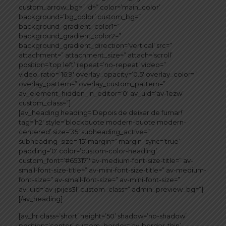
custom_arrow_bg=” id=” color=’main_color’
background=’bg_color’ custom_bg=”
background_gradient_color1=”
background_gradient_color2=”
background_gradient_direction=’vertical’ src=”
attachment=” attachment_size=” attach=’scroll’
position=’top left’ repeat=’no-repeat’ video=”
video_ratio=’16:9′ overlay_opacity=’0.5′ overlay_color=”
overlay_pattern=” overlay_custom_pattern=”
av_element_hidden_in_editor=’0′ av_uid=’av-1ezw’
custom_class=”]
[av_heading heading=’Depois de deixar de fumar!’
tag=’h2′ style=’blockquote modern-quote modern-
centered’ size=’35’ subheading_active=”
subheading_size=’15’ margin=” margin_sync=’true’
padding=’0′ color=’custom-color-heading’
custom_font=’#653171′ av-medium-font-size-title=” av-
small-font-size-title=” av-mini-font-size-title=” av-medium-
font-size=” av-small-font-size=” av-mini-font-size=”
av_uid=’av-jpijes3l’ custom_class=” admin_preview_bg=”]
[/av_heading]
[av_hr class=’short’ height=’50’ shadow=’no-shadow’
position=’center’ custom_border=’av-border-thin’