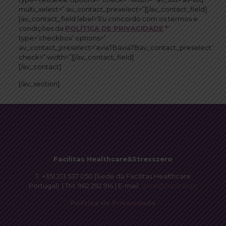
multi_select=” av_contact_preselect=”][/av_contact_field]
[av_contact_field label=’Eu concordo com os termos e
condições da
POLÍTICA DE PRIVACIDADE
*’
type=’checkbox’ options=”
av_contact_preselect=’aviaTBaviaTBav_contact_preselect’
check=” width=”][/av_contact_field]
[/av_contact]
[/av_section]
Facilitas Healthcare&Stresszero
T.
+351 213 537 050
(Sede da Facilitas Healthcare
Portugal) | TM.
962 292 914
| E-mail:
geral@facilitas.pt
Política de Privacidade