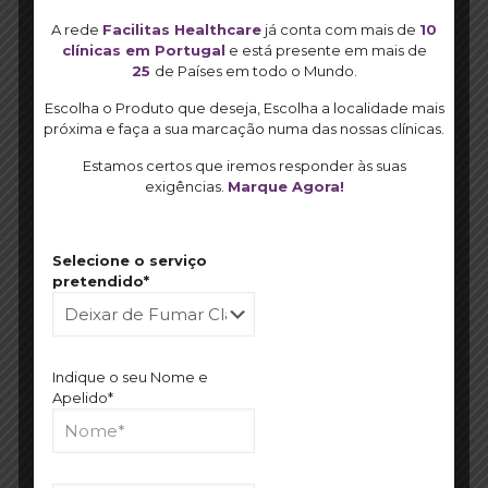
terapia softlaser para deixar de fumar durante 45 minutos.
A rede
Facilitas Healthcare
já conta com mais de
10
Durante esta terapia softlaser, são estimulados vários
clínicas em Portugal
e está presente em mais de
pontos meridianos a nível auricular atuando directamente
25
de Países em todo o Mundo.
nos receptores nitínicos e nos sintomas de privação do
fumador (ansiedade, irritabilidade e nervosísmo). Por fim,
Escolha o Produto que deseja, Escolha a localidade mais
daremos algumas dicas úteis para a sua nova vida sem
próxima e faça a sua marcação numa das nossas clínicas.
cigarros.
Estamos certos que iremos responder às suas
exigências.
Marque Agora!
Na grande maioria dos casos uma única sessão de 90
minutos é suficiente, mas iremos garantir um
acompanhamento durante 1 ano sem qualquer custo
adicional, durante o qual, caso seja necessário poderá ser
Selecione o serviço
realizada uma terapia adicional.
pretendido*
Recomendamos caso necessite um tratamento para
controlo de peso para controlo das ansiedades
alimentares durante o processo de desabituação
Indique o seu Nome e
tabágicas. As duas terapias podem ser realizadas durante
Apelido*
uma única sessão. Para completar temos disponível nas
nossas clínicas o chá desentoxicante/Purificante Facilitas
(100% Natural).