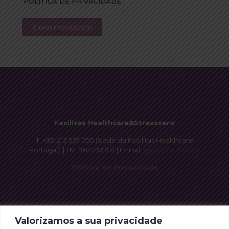
POLÍTICA DE PRIVACIDADE
Facilitas Healthcare&Stresszero
T.
+351 213 537 050
(Sede da Facilitas Healthcare
Portugal) | TM.
962 292 914
| E-mail:
geral@facilitas.pt
Política de Privacidade
Valorizamos a sua privacidade